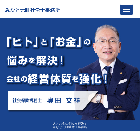
みなと元町社労士事務所
Toggl
navig
人とお金の悩みを解決！
みなと元町社労士事務所