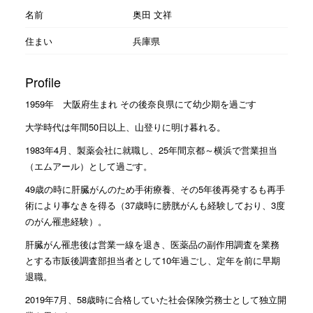
名前
奥田 文祥
住まい
兵庫県
Profile
1959年 大阪府生まれ その後奈良県にて幼少期を過ごす
大学時代は年間50日以上、山登りに明け暮れる。
1983年4月、製薬会社に就職し、25年間京都～横浜で営業担当
（エムアール）として過ごす。
49歳の時に肝臓がんのため手術療養、その5年後再発するも再手
術により事なきを得る（37歳時に膀胱がんも経験しており、3度
のがん罹患経験）。
肝臓がん罹患後は営業一線を退き、医薬品の副作用調査を業務
とする市販後調査部担当者として10年過ごし、定年を前に早期
退職。
2019年7月、58歳時に合格していた社会保険労務士として独立開