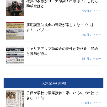
社員の家族がコロナ感染！出勤停止にしたら
助成金はど...
522件のビュー
雇用調整助成金の審査が厳しくなっていま
す！！バブル...
367件のビュー
キャリアアップ助成金の要件が厳格化！昇給
と賞与が必...
351件のビュー
人気記事(月間)
子供が学校で濃厚接触！家にいるので出社で
きない！助...
1.2k件のビュー