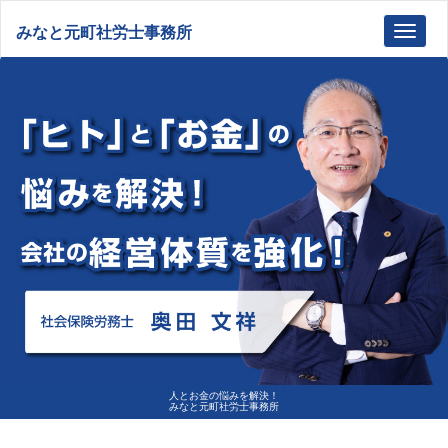
みなと元町社労士事務所
Toggl
navig
人とお金の悩みを解決！
みなと元町社労士事務所