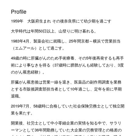
Profile
1959年 大阪府生まれ その後奈良県にて幼少期を過ごす
大学時代は年間50日以上、山登りに明け暮れる。
1983年4月、製薬会社に就職し、25年間京都～横浜で営業担当
（エムアール）として過ごす。
49歳の時に肝臓がんのため手術療養、その5年後再発するも再手
術により事なきを得る（37歳時に膀胱がんも経験しており、3度
のがん罹患経験）。
肝臓がん罹患後は営業一線を退き、医薬品の副作用調査を業務
とする市販後調査部担当者として10年過ごし、定年を前に早期
退職。
2019年7月、58歳時に合格していた社会保険労務士として独立開
業を果たす。
開業後、社労士として中小零細企業の実情を知る中で、サラリ
ーマンとして36年間勤務していた大企業の労務管理との格差の