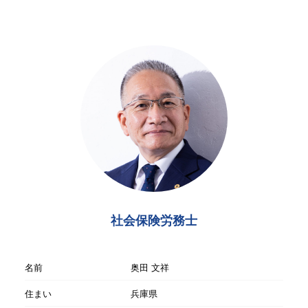
社会保険労務士
名前
奥田 文祥
住まい
兵庫県