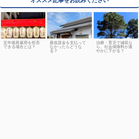
オススメ記事をお読みください
定年後再雇用を拒否
最低賃金を支払って
治療・育児で減収な
できる場合とは？
なかったらどうな
ら、社会保険料が速
る？
やかに下がる？