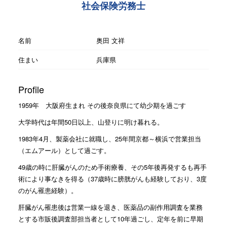
社会保険労務士
名前
奥田 文祥
住まい
兵庫県
Profile
1959年 大阪府生まれ その後奈良県にて幼少期を過ごす
大学時代は年間50日以上、山登りに明け暮れる。
1983年4月、製薬会社に就職し、25年間京都～横浜で営業担当
（エムアール）として過ごす。
49歳の時に肝臓がんのため手術療養、その5年後再発するも再手
術により事なきを得る（37歳時に膀胱がんも経験しており、3度
のがん罹患経験）。
肝臓がん罹患後は営業一線を退き、医薬品の副作用調査を業務
とする市販後調査部担当者として10年過ごし、定年を前に早期