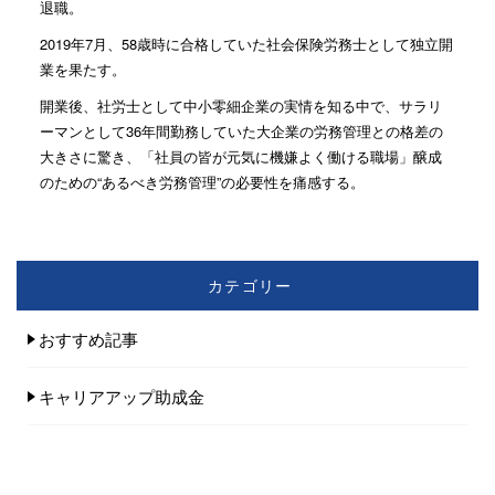
退職。
2019年7月、58歳時に合格していた社会保険労務士として独立開
業を果たす。
開業後、社労士として中小零細企業の実情を知る中で、サラリ
ーマンとして36年間勤務していた大企業の労務管理との格差の
大きさに驚き、「社員の皆が元気に機嫌よく働ける職場」醸成
のための“あるべき労務管理”の必要性を痛感する。
カテゴリー
おすすめ記事
キャリアアップ助成金
健康づくりの助成金