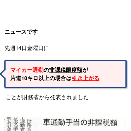
ニュースです
先週14日金曜日に
マイカー通勤
の
非課税限度額
が
片道10キロ以上の場合は
引き
上
がる
ことが財務省から発表されました