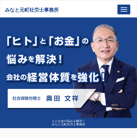
みなと元町社労士事務所
Toggl
navig
人とお金の悩みを解決！
みなと元町社労士事務所