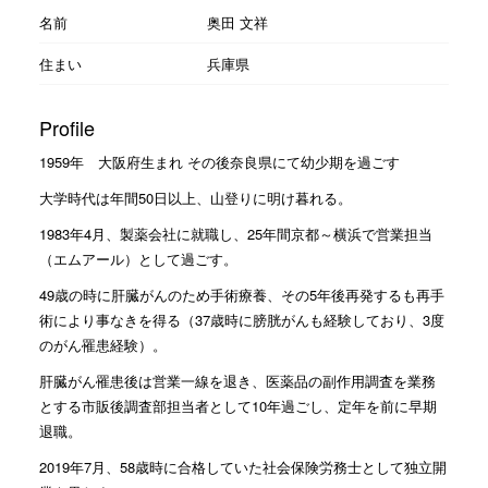
名前
奥田 文祥
住まい
兵庫県
Profile
1959年 大阪府生まれ その後奈良県にて幼少期を過ごす
大学時代は年間50日以上、山登りに明け暮れる。
1983年4月、製薬会社に就職し、25年間京都～横浜で営業担当
（エムアール）として過ごす。
49歳の時に肝臓がんのため手術療養、その5年後再発するも再手
術により事なきを得る（37歳時に膀胱がんも経験しており、3度
のがん罹患経験）。
肝臓がん罹患後は営業一線を退き、医薬品の副作用調査を業務
とする市販後調査部担当者として10年過ごし、定年を前に早期
退職。
2019年7月、58歳時に合格していた社会保険労務士として独立開