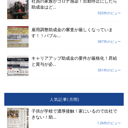
社員の家族がコロナ感染！出勤停止にしたら
助成金はど...
522件のビュー
雇用調整助成金の審査が厳しくなっていま
す！！バブル...
367件のビュー
キャリアアップ助成金の要件が厳格化！昇給
と賞与が必...
351件のビュー
人気記事(月間)
子供が学校で濃厚接触！家にいるので出社で
きない！助...
1.2k件のビュー