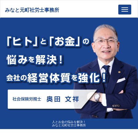
みなと元町社労士事務所
Toggl
navig
人とお金の悩みを解決！
みなと元町社労士事務所