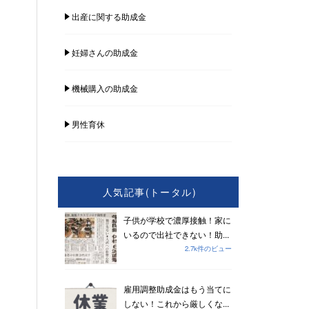
出産に関する助成金
妊婦さんの助成金
機械購入の助成金
男性育休
人気記事(トータル)
子供が学校で濃厚接触！家に
いるので出社できない！助...
2.7k件のビュー
雇用調整助成金はもう当てに
しない！これから厳しくな...