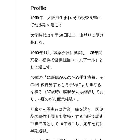
Profile
1959年 大阪府生まれ その後奈良県に
て幼少期を過ごす
大学時代は年間50日以上、山登りに明け
暮れる。
1983年4月、製薬会社に就職し、25年間
京都～横浜で営業担当（エムアール）と
して過ごす。
49歳の時に肝臓がんのため手術療養、そ
の5年後再発するも再手術により事なき
を得る（37歳時に膀胱がんも経験してお
り、3度のがん罹患経験）。
肝臓がん罹患後は営業一線を退き、医薬
品の副作用調査を業務とする市販後調査
部担当者として10年過ごし、定年を前に
早期退職。