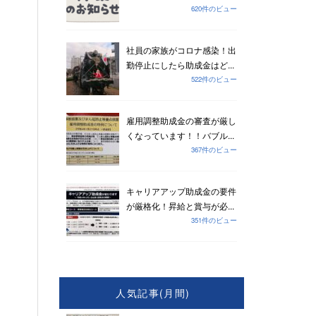
620件のビュー
社員の家族がコロナ感染！出
勤停止にしたら助成金はど...
522件のビュー
雇用調整助成金の審査が厳し
くなっています！！バブル...
367件のビュー
キャリアアップ助成金の要件
が厳格化！昇給と賞与が必...
351件のビュー
人気記事(月間)