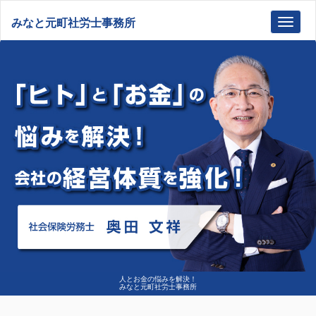
みなと元町社労士事務所
Toggl
navig
人とお金の悩みを解決！
みなと元町社労士事務所