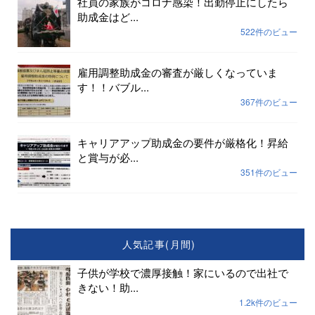
社員の家族がコロナ感染！出勤停止にしたら
助成金はど...
522件のビュー
雇用調整助成金の審査が厳しくなっていま
す！！バブル...
367件のビュー
キャリアアップ助成金の要件が厳格化！昇給
と賞与が必...
351件のビュー
人気記事(月間)
子供が学校で濃厚接触！家にいるので出社で
きない！助...
1.2k件のビュー