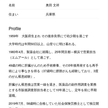
名前
奥田 文祥
住まい
兵庫県
Profile
1959年 大阪府生まれ その後奈良県にて幼少期を過ごす
大学時代は年間50日以上、山登りに明け暮れる。
1983年4月、製薬会社に就職し、25年間京都～横浜で営業担当
（エムアール）として過ごす。
49歳の時に肝臓がんのため手術療養、その5年後再発するも再手
術により事なきを得る（37歳時に膀胱がんも経験しており、3度
のがん罹患経験）。
肝臓がん罹患後は営業一線を退き、医薬品の副作用調査を業務
とする市販後調査部担当者として10年過ごし、定年を前に早期
退職。
2019年7月、58歳時に合格していた社会保険労務士として独立開