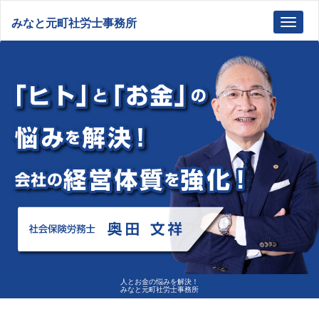
みなと元町社労士事務所
Toggl
navig
人とお金の悩みを解決！
みなと元町社労士事務所