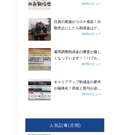
620件のビュー
社員の家族がコロナ感染！出
勤停止にしたら助成金はど...
522件のビュー
雇用調整助成金の審査が厳し
くなっています！！バブル...
367件のビュー
キャリアアップ助成金の要件
が厳格化！昇給と賞与が必...
351件のビュー
人気記事(月間)