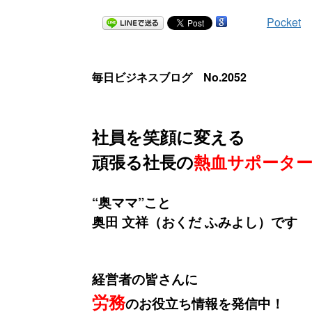
Pocket
毎日ビジネスブログ No.2052
社員を笑顔に変える
頑張る社長の
熱血サポータ
“奥ママ”こと
奥田 文祥（おくだ ふみよし）です
経営者の皆さんに
労務
のお役立ち情報を発信中！