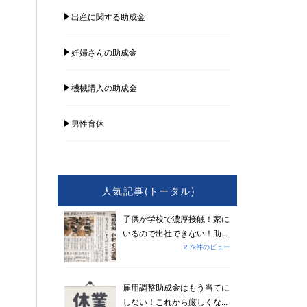
出産に関する助成金
妊婦さんの助成金
機械購入の助成金
男性育休
人気記事(トータル)
子供が学校で濃厚接触！家に
いるので出社できない！助...
2.7k件のビュー
雇用調整助成金はもう当てに
しない！これから厳しくな...