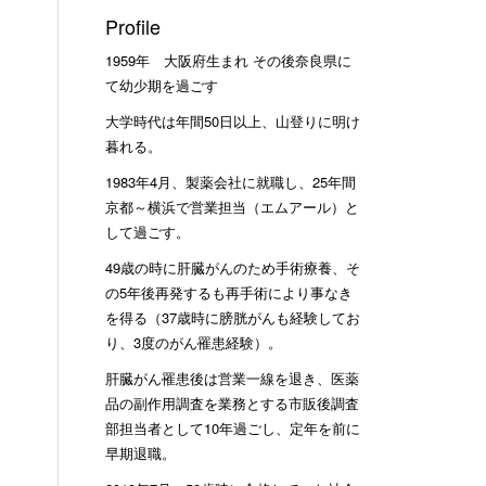
Profile
1959年 大阪府生まれ その後奈良県に
て幼少期を過ごす
大学時代は年間50日以上、山登りに明け
暮れる。
1983年4月、製薬会社に就職し、25年間
京都～横浜で営業担当（エムアール）と
して過ごす。
49歳の時に肝臓がんのため手術療養、そ
の5年後再発するも再手術により事なき
を得る（37歳時に膀胱がんも経験してお
り、3度のがん罹患経験）。
肝臓がん罹患後は営業一線を退き、医薬
品の副作用調査を業務とする市販後調査
部担当者として10年過ごし、定年を前に
早期退職。