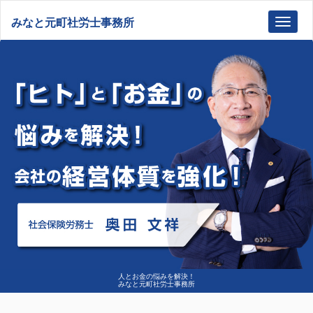
みなと元町社労士事務所
Toggl
navig
人とお金の悩みを解決！
みなと元町社労士事務所