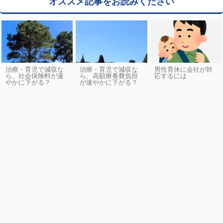
オススメ記事をお読みください
治療・育児で減収な
治療・育児で減収な
男性育休に会社が対
ら、社会保険料が速
ら、高額療養費負担
応するには
やかに下がる？
が速やかに下がる？