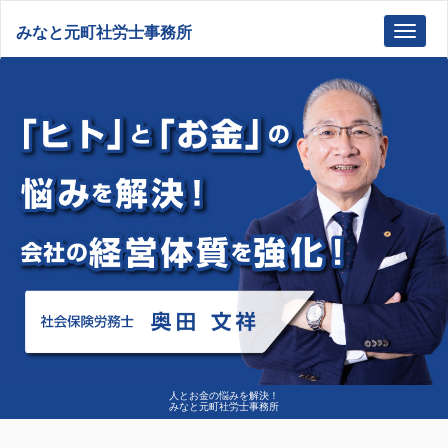
みなと元町社労士事務所
Toggl
navig
人とお金の悩みを解決！
みなと元町社労士事務所