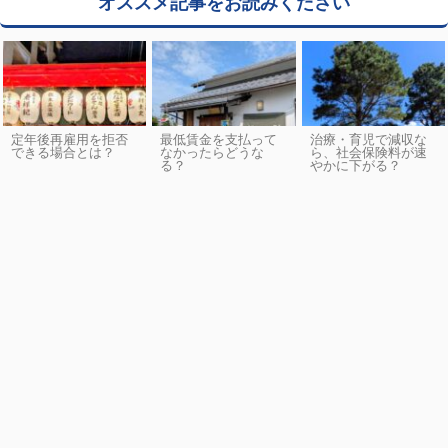
オススメ記事をお読みください
定年後再雇用を拒否
最低賃金を支払って
治療・育児で減収な
できる場合とは？
なかったらどうな
ら、社会保険料が速
る？
やかに下がる？