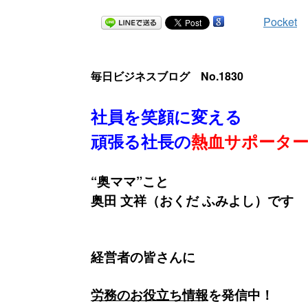
Pocket
毎日ビジネスブログ No.1830
社員を笑顔に変える
頑張る社長の
熱血サポータ
“奥ママ”こと
奥田 文祥（おくだ ふみよし）です
経営者の皆さんに
労務
のお役立ち情報
を発信中！