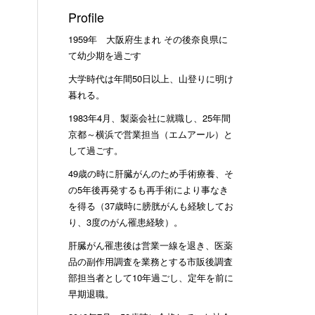
Profile
1959年 大阪府生まれ その後奈良県に
て幼少期を過ごす
大学時代は年間50日以上、山登りに明け
暮れる。
1983年4月、製薬会社に就職し、25年間
京都～横浜で営業担当（エムアール）と
して過ごす。
49歳の時に肝臓がんのため手術療養、そ
の5年後再発するも再手術により事なき
を得る（37歳時に膀胱がんも経験してお
り、3度のがん罹患経験）。
肝臓がん罹患後は営業一線を退き、医薬
品の副作用調査を業務とする市販後調査
部担当者として10年過ごし、定年を前に
早期退職。