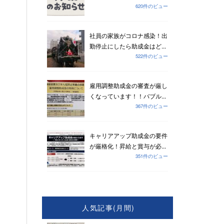
620件のビュー
社員の家族がコロナ感染！出
勤停止にしたら助成金はど...
522件のビュー
雇用調整助成金の審査が厳し
くなっています！！バブル...
367件のビュー
キャリアアップ助成金の要件
が厳格化！昇給と賞与が必...
351件のビュー
人気記事(月間)