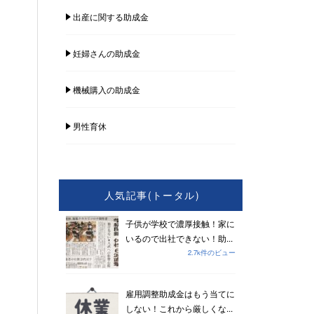
出産に関する助成金
妊婦さんの助成金
機械購入の助成金
男性育休
人気記事(トータル)
子供が学校で濃厚接触！家に
いるので出社できない！助...
2.7k件のビュー
雇用調整助成金はもう当てに
しない！これから厳しくな...