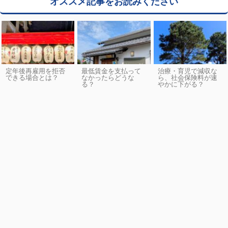
オススメ記事をお読みください
定年後再雇用を拒否
最低賃金を支払って
治療・育児で減収な
できる場合とは？
なかったらどうな
ら、社会保険料が速
る？
やかに下がる？