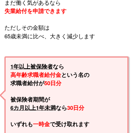
まだ働く気があるなら
失業給付を申請できます
ただしその金額は
65歳未満に比べ、大きく減少します
1年以上被保険者
なら
高年齢求職者給付金
という名の
求職者給付が
50日分
被保険者期間が
6カ月以上1年未満
なら
30日分
いずれも
一時金
で受け取れます