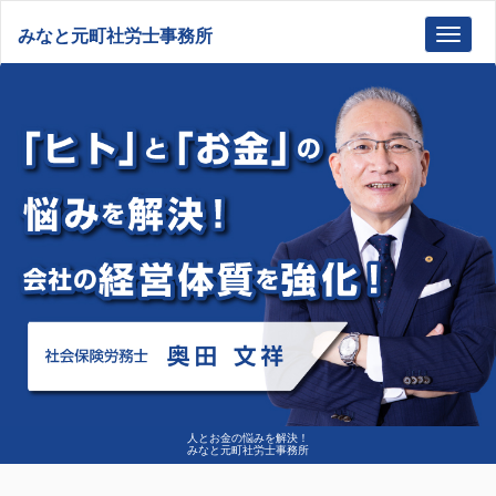
みなと元町社労士事務所
Toggl
navig
人とお金の悩みを解決！
みなと元町社労士事務所