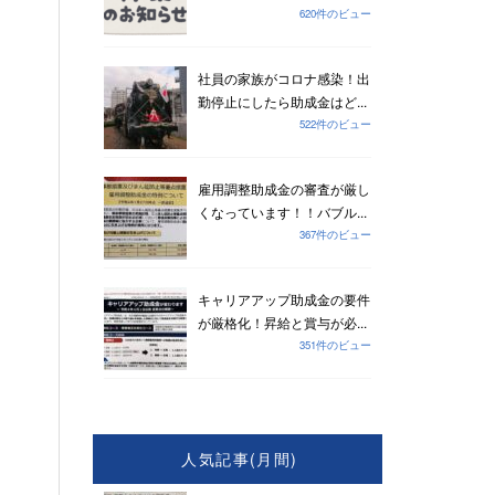
620件のビュー
社員の家族がコロナ感染！出
勤停止にしたら助成金はど...
522件のビュー
雇用調整助成金の審査が厳し
くなっています！！バブル...
367件のビュー
キャリアアップ助成金の要件
が厳格化！昇給と賞与が必...
351件のビュー
人気記事(月間)