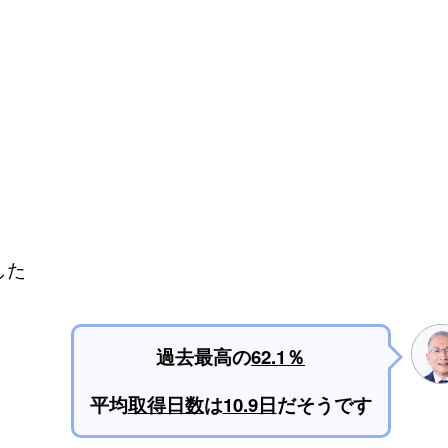
した
過去最高の
62.1％
平均
取得日数
は
10.9日
だそうです