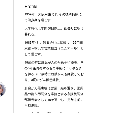
Profile
1959年 大阪府生まれ その後奈良県に
て幼少期を過ごす
大学時代は年間50日以上、山登りに明け
暮れる。
1983年4月、製薬会社に就職し、25年間
京都～横浜で営業担当（エムアール）と
して過ごす。
49歳の時に肝臓がんのため手術療養、そ
の5年後再発するも再手術により事なき
を得る（37歳時に膀胱がんも経験してお
り、3度のがん罹患経験）。
肝臓がん罹患後は営業一線を退き、医薬
品の副作用調査を業務とする市販後調査
部担当者として10年過ごし、定年を前に
早期退職。