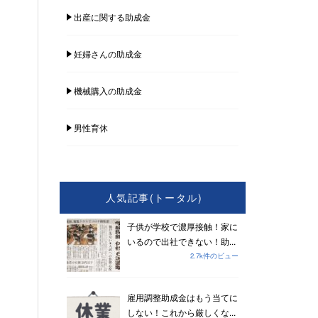
出産に関する助成金
妊婦さんの助成金
機械購入の助成金
男性育休
人気記事(トータル)
子供が学校で濃厚接触！家に
いるので出社できない！助...
2.7k件のビュー
雇用調整助成金はもう当てに
しない！これから厳しくな...