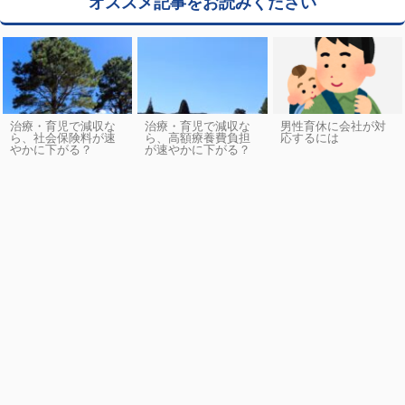
オススメ記事をお読みください
治療・育児で減収な
治療・育児で減収な
男性育休に会社が対
ら、社会保険料が速
ら、高額療養費負担
応するには
やかに下がる？
が速やかに下がる？