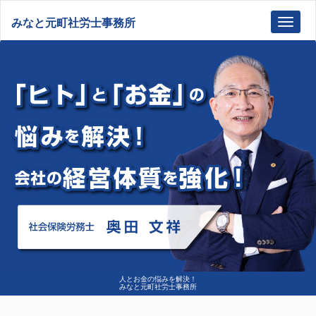
みなと元町社労士事務所
Toggl
navig
人とお金の悩みを解決！
みなと元町社労士事務所