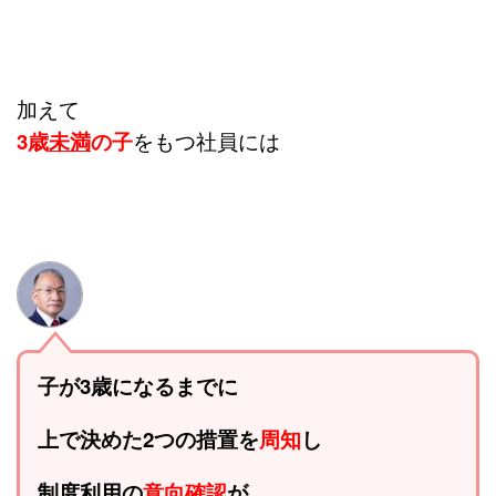
加えて
3歳
未満
の子
をもつ社員には
子が3歳になるまでに
上で決めた2つの措置を
周知
し
制度利用の
意向確認
が