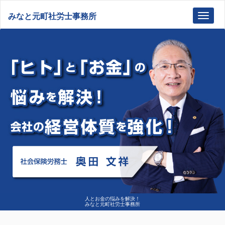
みなと元町社労士事務所
Toggl
navig
人とお金の悩みを解決！
みなと元町社労士事務所