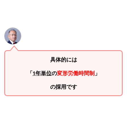
具体的には
「
1年単位
の
変形労働時間制
」
の採用です