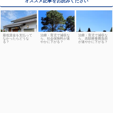
オススメ記事をお読みください
最低賃金を支払って
治療・育児で減収な
治療・育児で減収な
なかったらどうな
ら、社会保険料が速
ら、高額療養費負担
る？
やかに下がる？
が速やかに下がる？