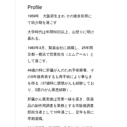
Profile
1959年 大阪府生まれ その後奈良県に
て幼少期を過ごす
大学時代は年間50日以上、山登りに明け
暮れる。
1983年4月、製薬会社に就職し、25年間
京都～横浜で営業担当（エムアール）と
して過ごす。
49歳の時に肝臓がんのため手術療養、そ
の5年後再発するも再手術により事なき
を得る（37歳時に膀胱がんも経験してお
り、3度のがん罹患経験）。
肝臓がん罹患後は営業一線を退き、医薬
品の副作用調査を業務とする市販後調査
部担当者として10年過ごし、定年を前に
早期退職。