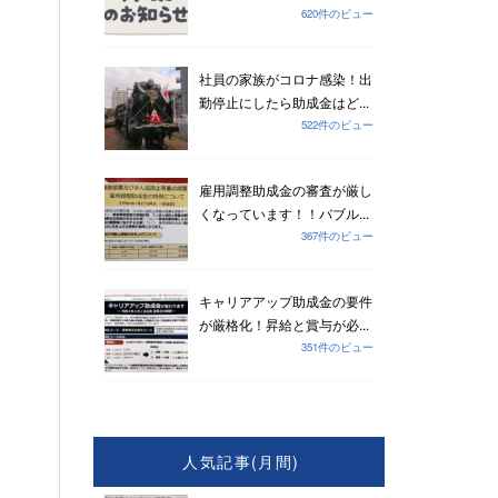
620件のビュー
社員の家族がコロナ感染！出
勤停止にしたら助成金はど...
522件のビュー
雇用調整助成金の審査が厳し
くなっています！！バブル...
367件のビュー
キャリアアップ助成金の要件
が厳格化！昇給と賞与が必...
351件のビュー
人気記事(月間)