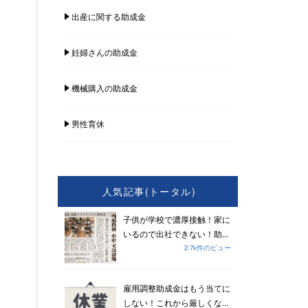
出産に関する助成金
妊婦さんの助成金
機械購入の助成金
男性育休
人気記事(トータル)
子供が学校で濃厚接触！家に
いるので出社できない！助...
2.7k件のビュー
雇用調整助成金はもう当てに
しない！これから厳しくな...