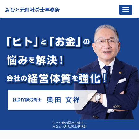
みなと元町社労士事務所
Toggl
navig
人とお金の悩みを解決！
みなと元町社労士事務所