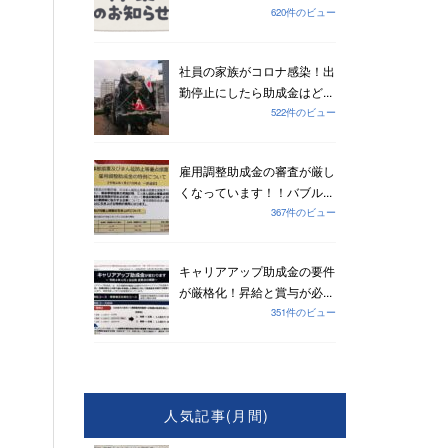
620件のビュー
社員の家族がコロナ感染！出
勤停止にしたら助成金はど...
522件のビュー
雇用調整助成金の審査が厳し
くなっています！！バブル...
367件のビュー
キャリアアップ助成金の要件
が厳格化！昇給と賞与が必...
351件のビュー
人気記事(月間)