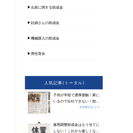
出産に関する助成金
妊婦さんの助成金
機械購入の助成金
男性育休
人気記事(トータル)
子供が学校で濃厚接触！家に
いるので出社できない！助...
2.7k件のビュー
雇用調整助成金はもう当てに
しない！これから厳しくな...