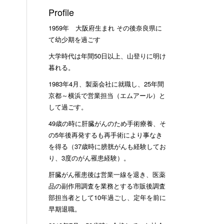
Profile
1959年 大阪府生まれ その後奈良県に
て幼少期を過ごす
大学時代は年間50日以上、山登りに明け
暮れる。
1983年4月、製薬会社に就職し、25年間
京都～横浜で営業担当（エムアール）と
して過ごす。
49歳の時に肝臓がんのため手術療養、そ
の5年後再発するも再手術により事なき
を得る（37歳時に膀胱がんも経験してお
り、3度のがん罹患経験）。
肝臓がん罹患後は営業一線を退き、医薬
品の副作用調査を業務とする市販後調査
部担当者として10年過ごし、定年を前に
早期退職。