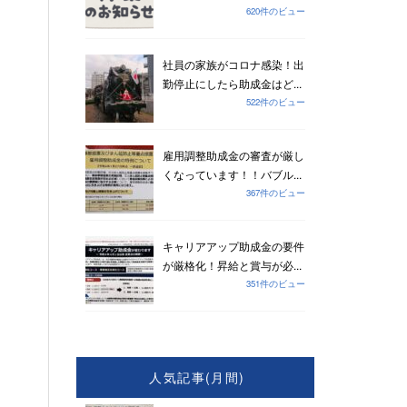
620件のビュー
社員の家族がコロナ感染！出
勤停止にしたら助成金はど...
522件のビュー
雇用調整助成金の審査が厳し
くなっています！！バブル...
367件のビュー
キャリアアップ助成金の要件
が厳格化！昇給と賞与が必...
351件のビュー
人気記事(月間)