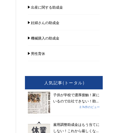
出産に関する助成金
妊婦さんの助成金
機械購入の助成金
男性育休
人気記事(トータル)
子供が学校で濃厚接触！家に
いるので出社できない！助...
2.7k件のビュー
雇用調整助成金はもう当てに
しない！これから厳しくな...