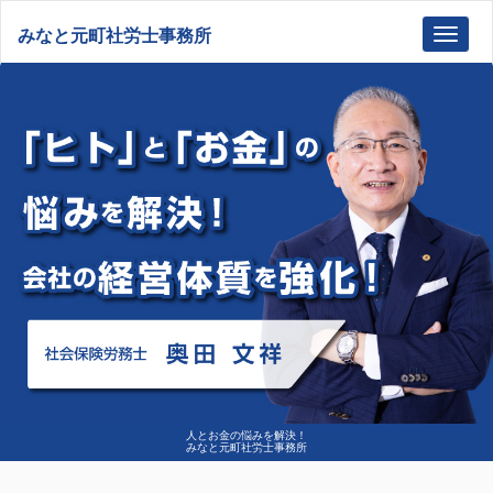
みなと元町社労士事務所
Toggl
navig
人とお金の悩みを解決！
みなと元町社労士事務所