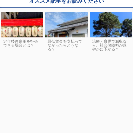
オススメ記事をお読みください
定年後再雇用を拒否
最低賃金を支払って
治療・育児で減収な
できる場合とは？
なかったらどうな
ら、社会保険料が速
る？
やかに下がる？