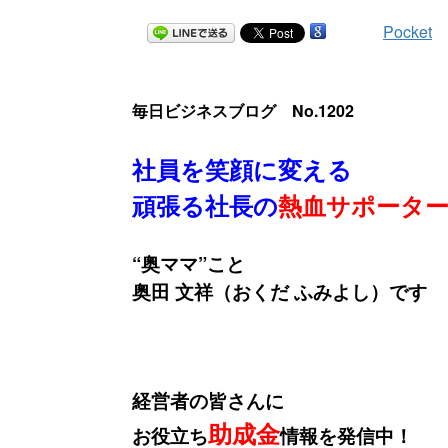
Pocket
毎日ビジネスブログ No.1202
社員を笑顔に変える
頑張る社長の
熱血サポータ
“奥ママ”こと
奥田 文祥（おくだ ふみよし）です
経営者の皆さんに
助成金
お役立ち
情報を発信中！