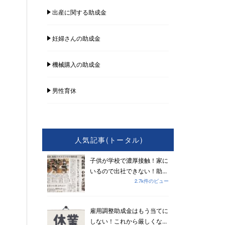
出産に関する助成金
妊婦さんの助成金
機械購入の助成金
男性育休
人気記事(トータル)
子供が学校で濃厚接触！家に
いるので出社できない！助...
2.7k件のビュー
雇用調整助成金はもう当てに
しない！これから厳しくな...