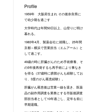
Profile
1959年 大阪府生まれ その後奈良県に
て幼少期を過ごす
大学時代は年間50日以上、山登りに明け
暮れる。
1983年4月、製薬会社に就職し、25年間
京都～横浜で営業担当（エムアール）と
して過ごす。
49歳の時に肝臓がんのため手術療養、そ
の5年後再発するも再手術により事なき
を得る（37歳時に膀胱がんも経験してお
り、3度のがん罹患経験）。
肝臓がん罹患後は営業一線を退き、医薬
品の副作用調査を業務とする市販後調査
部担当者として10年過ごし、定年を前に
早期退職。