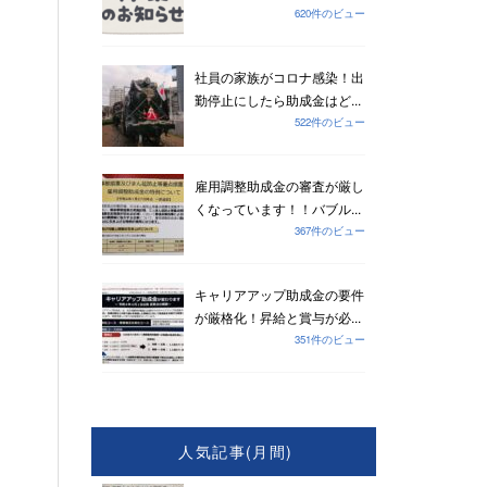
620件のビュー
社員の家族がコロナ感染！出
勤停止にしたら助成金はど...
522件のビュー
雇用調整助成金の審査が厳し
くなっています！！バブル...
367件のビュー
キャリアアップ助成金の要件
が厳格化！昇給と賞与が必...
351件のビュー
人気記事(月間)