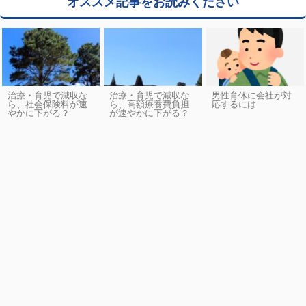
オススメ記事をお読みください
治療・育児で減収な
治療・育児で減収な
男性育休に会社が対
ら、社会保険料が速
ら、高額療養費負担
応するには
やかに下がる？
が速やかに下がる？