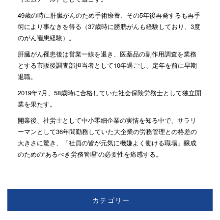
49歳の時に肝臓がんのため手術療養、その5年後再発するも再手
術により事なきを得る（37歳時に膀胱がんも経験しており、3度
のがん罹患経験）。
肝臓がん罹患後は営業一線を退き、医薬品の副作用調査を業務
とする市販後調査部担当者として10年過ごし、定年を前に早期
退職。
2019年7月、58歳時に合格していた社会保険労務士として独立開
業を果たす。
開業後、社労士として中小零細企業の実情を知る中で、サラリ
ーマンとして36年間勤務していた大企業の労務管理との格差の
大きさに驚き、「社員の皆が元気に機嫌よく働ける職場」醸成
のための“あるべき労務管理”の必要性を痛感する。
カテゴリー