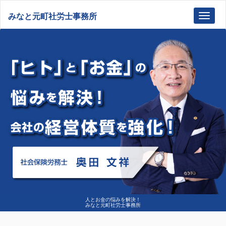
みなと元町社労士事務所
Toggl
navig
人とお金の悩みを解決！
みなと元町社労士事務所