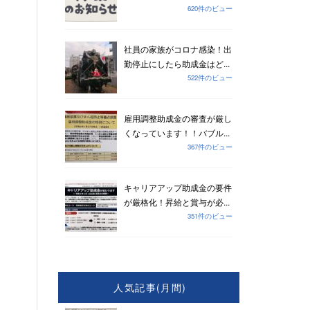
620件のビュー
社員の家族がコロナ感染！出
勤停止にしたら助成金はど...
522件のビュー
雇用調整助成金の審査が厳し
くなっています！！バブル...
367件のビュー
キャリアアップ助成金の要件
が厳格化！昇給と賞与が必...
351件のビュー
人気記事(月間)