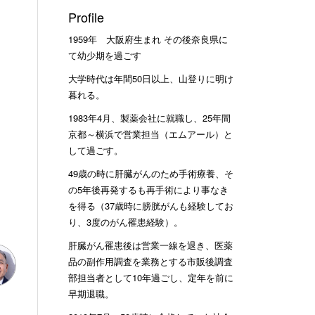
Profile
1959年 大阪府生まれ その後奈良県に
て幼少期を過ごす
大学時代は年間50日以上、山登りに明け
暮れる。
1983年4月、製薬会社に就職し、25年間
京都～横浜で営業担当（エムアール）と
して過ごす。
49歳の時に肝臓がんのため手術療養、そ
の5年後再発するも再手術により事なき
を得る（37歳時に膀胱がんも経験してお
り、3度のがん罹患経験）。
肝臓がん罹患後は営業一線を退き、医薬
品の副作用調査を業務とする市販後調査
部担当者として10年過ごし、定年を前に
早期退職。