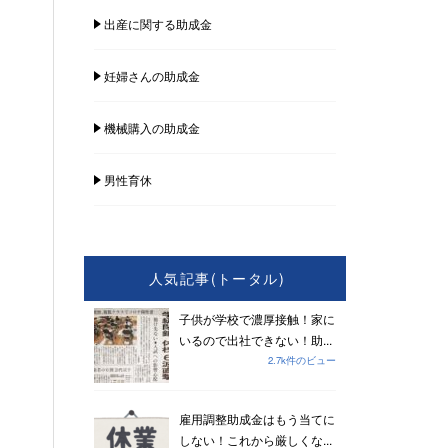
出産に関する助成金
妊婦さんの助成金
機械購入の助成金
男性育休
人気記事(トータル)
子供が学校で濃厚接触！家に
いるので出社できない！助...
2.7k件のビュー
雇用調整助成金はもう当てに
しない！これから厳しくな...