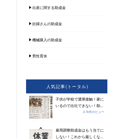
出産に関する助成金
妊婦さんの助成金
機械購入の助成金
男性育休
人気記事(トータル)
子供が学校で濃厚接触！家に
いるので出社できない！助...
2.7k件のビュー
雇用調整助成金はもう当てに
しない！これから厳しくな...