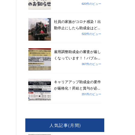
620件のビュー
社員の家族がコロナ感染！出
勤停止にしたら助成金はど...
522件のビュー
雇用調整助成金の審査が厳し
くなっています！！バブル...
367件のビュー
キャリアアップ助成金の要件
が厳格化！昇給と賞与が必...
351件のビュー
人気記事(月間)