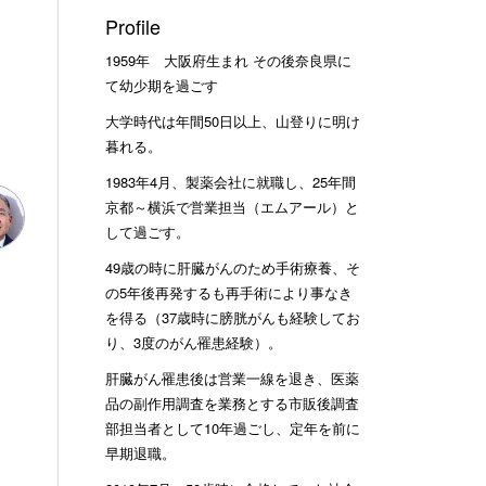
Profile
1959年 大阪府生まれ その後奈良県に
て幼少期を過ごす
大学時代は年間50日以上、山登りに明け
暮れる。
1983年4月、製薬会社に就職し、25年間
京都～横浜で営業担当（エムアール）と
して過ごす。
49歳の時に肝臓がんのため手術療養、そ
の5年後再発するも再手術により事なき
を得る（37歳時に膀胱がんも経験してお
り、3度のがん罹患経験）。
肝臓がん罹患後は営業一線を退き、医薬
品の副作用調査を業務とする市販後調査
部担当者として10年過ごし、定年を前に
早期退職。