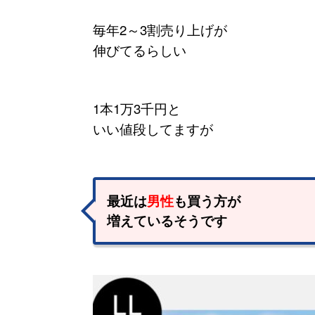
毎年2～3割売り上げが
伸びてるらしい
1本1万3千円と
いい値段してますが
最近は
男性
も買う方が
増えているそうです