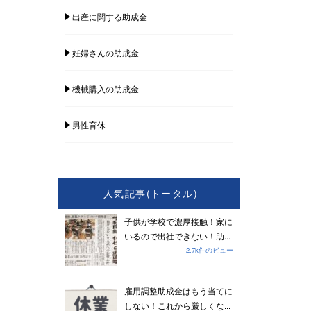
出産に関する助成金
妊婦さんの助成金
機械購入の助成金
男性育休
人気記事(トータル)
子供が学校で濃厚接触！家に
いるので出社できない！助...
2.7k件のビュー
雇用調整助成金はもう当てに
しない！これから厳しくな...