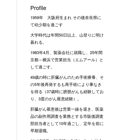
Profile
1959年 大阪府生まれ その後奈良県に
て幼少期を過ごす
大学時代は年間50日以上、山登りに明け
暮れる。
1983年4月、製薬会社に就職し、25年間
京都～横浜で営業担当（エムアール）と
して過ごす。
49歳の時に肝臓がんのため手術療養、そ
の5年後再発するも再手術により事なき
を得る（37歳時に膀胱がんも経験してお
り、3度のがん罹患経験）。
肝臓がん罹患後は営業一線を退き、医薬
品の副作用調査を業務とする市販後調査
部担当者として10年過ごし、定年を前に
早期退職。