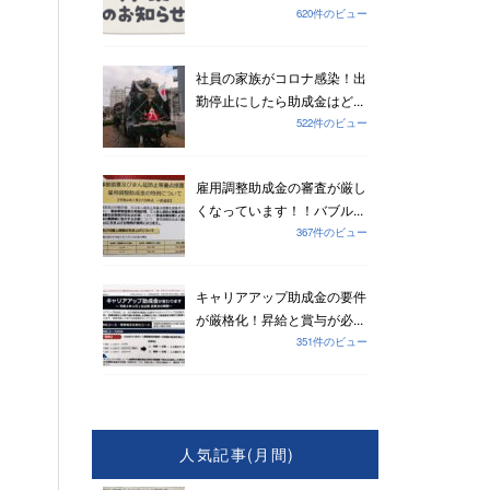
620件のビュー
社員の家族がコロナ感染！出
勤停止にしたら助成金はど...
522件のビュー
雇用調整助成金の審査が厳し
くなっています！！バブル...
367件のビュー
キャリアアップ助成金の要件
が厳格化！昇給と賞与が必...
351件のビュー
人気記事(月間)