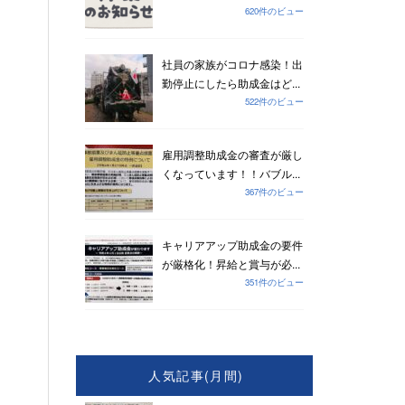
620件のビュー
社員の家族がコロナ感染！出
勤停止にしたら助成金はど...
522件のビュー
雇用調整助成金の審査が厳し
くなっています！！バブル...
367件のビュー
キャリアアップ助成金の要件
が厳格化！昇給と賞与が必...
351件のビュー
人気記事(月間)