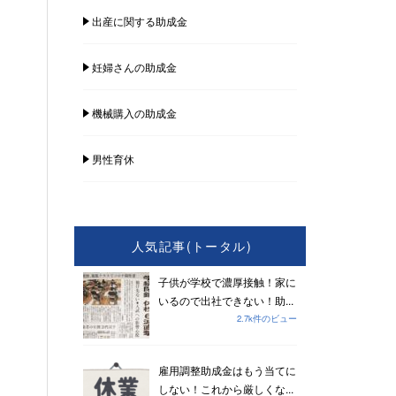
出産に関する助成金
妊婦さんの助成金
機械購入の助成金
男性育休
人気記事(トータル)
子供が学校で濃厚接触！家に
いるので出社できない！助...
2.7k件のビュー
雇用調整助成金はもう当てに
しない！これから厳しくな...