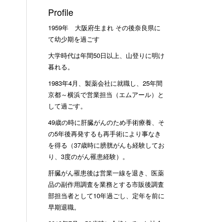
Profile
1959年 大阪府生まれ その後奈良県に
て幼少期を過ごす
大学時代は年間50日以上、山登りに明け
暮れる。
1983年4月、製薬会社に就職し、25年間
京都～横浜で営業担当（エムアール）と
して過ごす。
49歳の時に肝臓がんのため手術療養、そ
の5年後再発するも再手術により事なき
を得る（37歳時に膀胱がんも経験してお
り、3度のがん罹患経験）。
肝臓がん罹患後は営業一線を退き、医薬
品の副作用調査を業務とする市販後調査
部担当者として10年過ごし、定年を前に
早期退職。