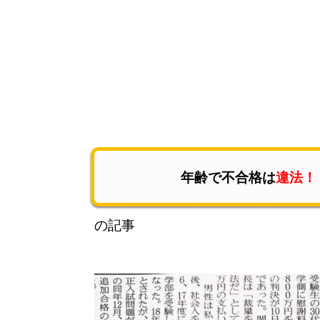
年齢で不合格は
違法！
の記事